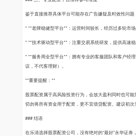
鉴于直接推荐具体平台可能存在广告嫌疑及时效性问题
* **老牌稳健型平台**：运营时间较长，经历过多轮
* **技术驱动型平台**：注重交易系统研发，提供高
* **服务周全型平台**：拥有专业的客服团队和客户
议，不代客理财）。
**重要提醒：**
股票配资属于高风险投资行为，会放大盈利同时也可能
切勿将所有资金用于配资，更不宜借贷配资。建议初次
### 结语
在乐清选择股票配资公司，没有绝对的“最好”永华证券，