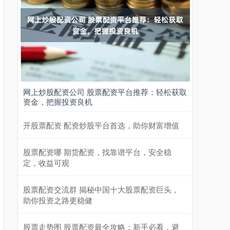
网上炒股配资公司 股票配资平台推荐：轻松获取
资金，把握投资良机
开股票配资 配资炒股平台首选，助你财富增值
股票配资哪 期货配资，找靠谱平台，安全稳
定，收益可观
股票配资交流群 揭秘中国十大股票配资巨头，
助你投资之路更稳健
股票走势图 股票配资最全攻略：新手必看，避