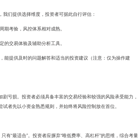
，我们提供选择维度，投资者可据此自行评估：
市场周期考验，风控体系相对成熟。
速稳定的交易体验及辅助分析工具。
经理，能提供及时的问题解答和适当的投资建议（注意：仅为操作建
加剧亏损。投资者必须具备丰富的交易经验和较强的风险承受能力，
尝试者先以小资金熟悉规则，并始终将风险控制放在首位。
只有“最适合”。投资者应摒弃“唯低费率、高杠杆”的思维，综合考量