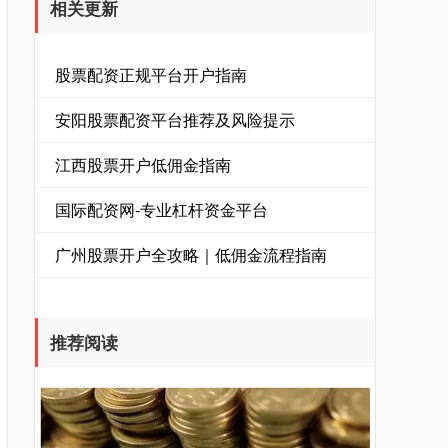
相关更新
股票配资正规平台开户指南
安阳股票配资平台推荐及风险提示
江西股票开户低佣金指南
国际配资网-专业杠杆资金平台
广州股票开户全攻略｜低佣金流程指南
推荐阅读