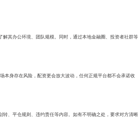
了解其办公环境、团队规模。同时，通过本地金融圈、投资者社群等
票市场本身存在风险，配资更会放大波动，任何正规平台都不会承诺收
划转、平仓规则、违约责任等内容。如有不明确之处，要求对方清晰