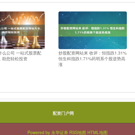
什么公司 一站式股票配
炒股配资网站来 收评：恒指跌1.31%
，助您轻松投资
恒生科指跌1.71%药明系个股逆势高
涨
配资门户网
Powered by
永华证券
RSS地图
HTML地图