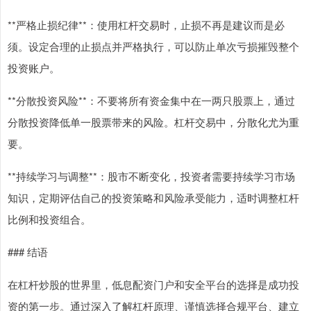
**严格止损纪律**：使用杠杆交易时，止损不再是建议而是必
须。设定合理的止损点并严格执行，可以防止单次亏损摧毁整个
投资账户。
**分散投资风险**：不要将所有资金集中在一两只股票上，通过
分散投资降低单一股票带来的风险。杠杆交易中，分散化尤为重
要。
**持续学习与调整**：股市不断变化，投资者需要持续学习市场
知识，定期评估自己的投资策略和风险承受能力，适时调整杠杆
比例和投资组合。
### 结语
在杠杆炒股的世界里，低息配资门户和安全平台的选择是成功投
资的第一步。通过深入了解杠杆原理、谨慎选择合规平台、建立