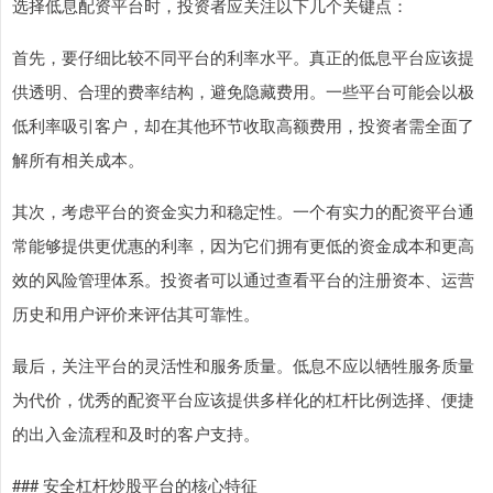
选择低息配资平台时，投资者应关注以下几个关键点：
首先，要仔细比较不同平台的利率水平。真正的低息平台应该提
供透明、合理的费率结构，避免隐藏费用。一些平台可能会以极
低利率吸引客户，却在其他环节收取高额费用，投资者需全面了
解所有相关成本。
其次，考虑平台的资金实力和稳定性。一个有实力的配资平台通
常能够提供更优惠的利率，因为它们拥有更低的资金成本和更高
效的风险管理体系。投资者可以通过查看平台的注册资本、运营
历史和用户评价来评估其可靠性。
最后，关注平台的灵活性和服务质量。低息不应以牺牲服务质量
为代价，优秀的配资平台应该提供多样化的杠杆比例选择、便捷
的出入金流程和及时的客户支持。
### 安全杠杆炒股平台的核心特征