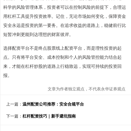
科学的风险管理体系，投资者可以在控制风险的前提下，合理运
用杠杆工具提升投资效率。记住，无论市场如何变化，保障资金
安全永远是投资的第一要务。在追求收益的道路上，稳健前行比
短暂冲刺更能到达理想的财富彼岸。
选择配资平台不是终点股票线上配资平台，而是理性投资的起
点。只有将平台安全、成本控制和个人的风险管控能力结合起
来，才能在杠杆炒股的道路上行稳致远，实现可持续的投资回
报。
文章为作者独立观点，不代表永华证券观点
上一篇：
温州配资公司推荐：安全合规平台
下一篇：
杠杆配资技巧｜新手避坑指南